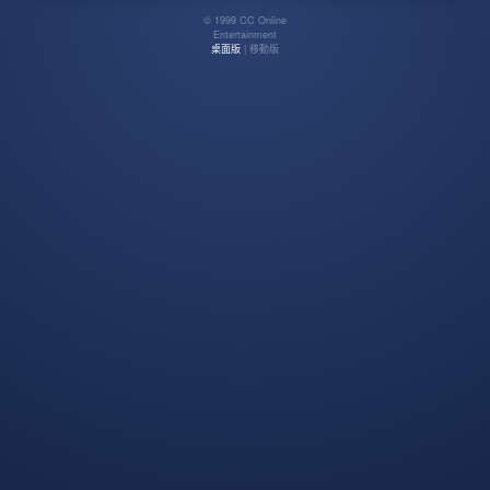
© 1999 CC Online
Entertainment
桌面版
| 移動版